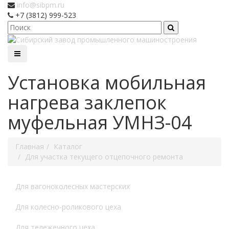
info@sibpm.ru
+7 (3812) 999-523
Установка мобильная
нагрева заклепок
муфельная УМНЗ-04
Главная
Каталог
Для участка текущего отцепочного ремонта
Для вагоноколесных мастерских
Для колесно-роликового цеха
Для тележечного цеха